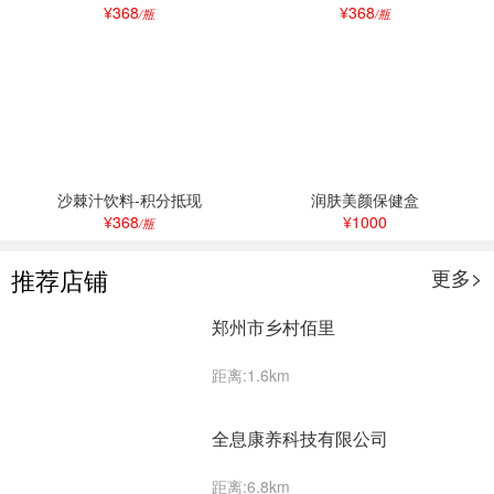
¥368
¥368
/瓶
/瓶
沙棘汁饮料-积分抵现
润肤美颜保健盒
¥368
¥1000
/瓶
推荐店铺
更多>
郑州市乡村佰里
距离:1.6km
全息康养科技有限公司
距离:6.8km