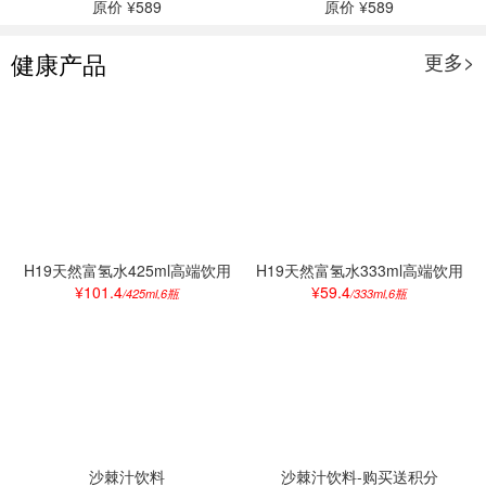
原价 ¥589
原价 ¥589
健康产品
更多>
H19天然富氢水425ml高端饮用
H19天然富氢水333ml高端饮用
¥101.4
¥59.4
水瓶装 16.9元/瓶
水瓶装 9.9元/瓶
/425ml,6瓶
/333ml,6瓶
沙棘汁饮料
沙棘汁饮料-购买送积分