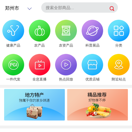

健康产品
农产品
农资产品
科普展品
分类
一件代发
全息直播
热点回放
优质店铺
附近站点