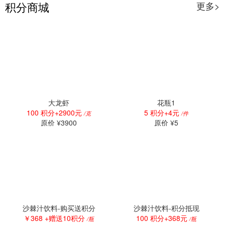
积分商城
更多>
大龙虾
花瓶1
100 积分+2900元
5 积分+4元
/克
/件
原价 ¥3900
原价 ¥5
沙棘汁饮料-购买送积分
沙棘汁饮料-积分抵现
￥368 +赠送10积分
100 积分+368元
/瓶
/瓶