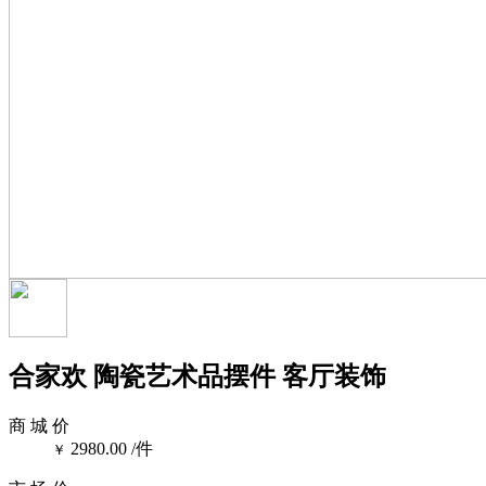
合家欢 陶瓷艺术品摆件 客厅装饰
商 城 价
2980.00
/件
￥