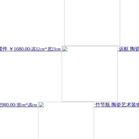
摆件
￥1680.00
远航 陶
/高32cm*宽23cm
980.00
竹节瓶 陶瓷艺术装
/宽cm*高cm