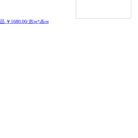
品
￥1680.00
/宽cm*高cm