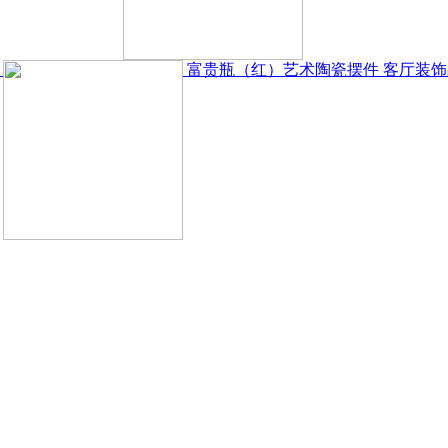
富贵瓶（红）艺术陶瓷摆件 客厅装饰