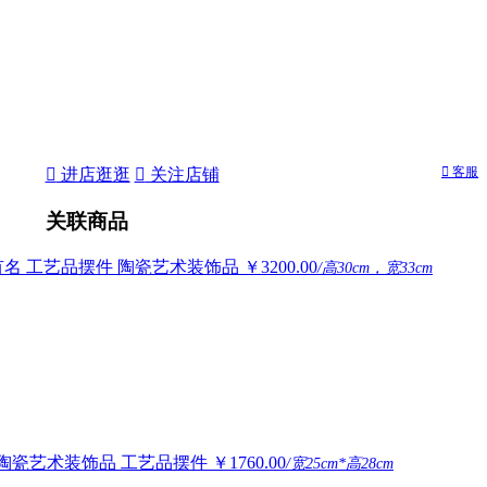

客服

进店逛逛

关注店铺
关联商品
名 工艺品摆件 陶瓷艺术装饰品
￥3200.00
/高30cm，宽33cm
 陶瓷艺术装饰品 工艺品摆件
￥1760.00
/宽25cm*高28cm