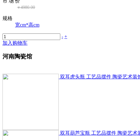
市 场 价
4980.00
￥
规格
宽cm*高cm
-
+
加入购物车
河南陶瓷馆
双耳虎头瓶 工艺品摆件 陶瓷艺术装
双耳葫芦宝瓶 工艺品摆件 陶瓷艺术