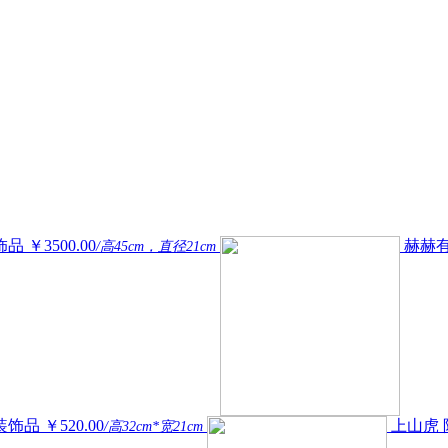
饰品
￥3500.00
赫赫有
/高45cm，直径21cm
装饰品
￥520.00
上山虎
/高32cm*宽21cm