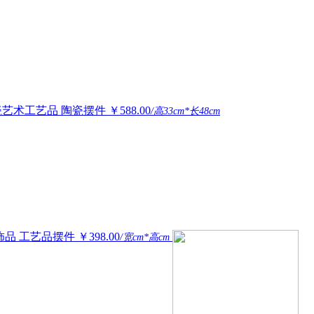
瓷艺术工艺品 陶瓷摆件
￥588.00
/高33cm*长48cm
饰品 工艺品摆件
￥398.00
/宽cm*高cm