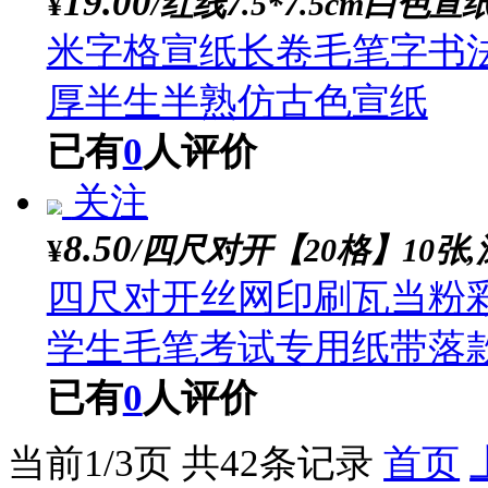
已有
0
人评价
关注
30.00
/35厘米*100米【
¥
书画纸长卷精品百米水
创作用
已有
0
人评价
关注
20.00
/帘纹毛边【35cm*
¥
复古仿古毛边纸百米书