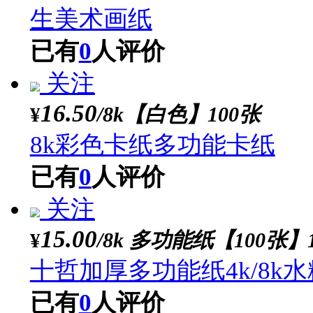
已有
0
人评价
关注
3.50
/草绿【25cm】/20张
¥
圆形彩色手工硬卡纸圆卡
生美术画纸
已有
0
人评价
关注
16.50
/8k【白色】100张
¥