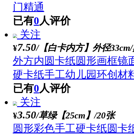
关注
3.70
/3H【12支/盒】
¥
启励素描铅笔套装 初学
门精通
已有
0
人评价
关注
7.50
/【白卡内方】外径33
¥
外方内圆卡纸圆形画框
硬卡纸手工幼儿园环创