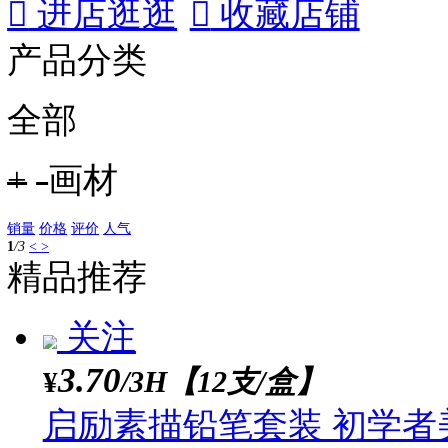
商家配送：10.00


进店逛逛

收藏店铺
产品分类
全部
+
-
画材
销量
价格
评价
人气
1
/
3
<
>
精品推荐