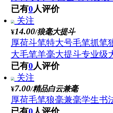
已有
0
人评价
关注
4.00
/椭圆形大号30*40cm
¥
油画颜料调色板美术生椭
已有
0
人评价
关注
18.00
/精制白云【大中小
¥
厚荷 大中小白云毛笔
已有
0
人评价