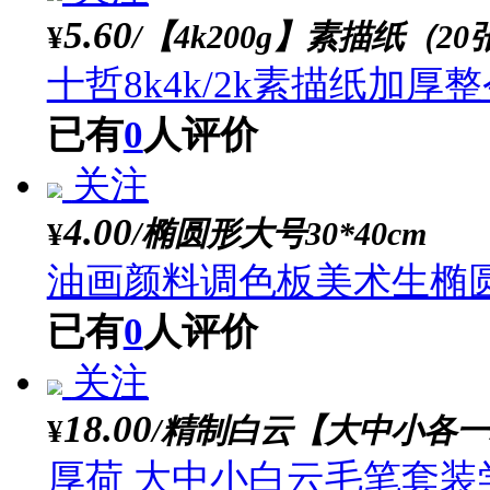
已有
0
人评价
关注
2.70
/8k 水粉纸【20张】18
¥
十哲水粉纸色彩纸画纸
纸8k4k颜料水粉画纸
已有
0
人评价
关注
5.60
/【4k200g】素描纸
¥
十哲8k4k/2k素描纸