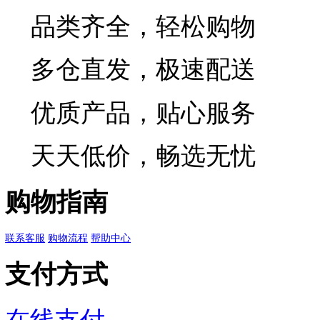
字卷轴纸
已有
0
人评价
关注
19.00
/红线7.5*7.5cm白
¥
米字格宣纸长卷毛笔字
厚半生半熟仿古色宣纸
已有
0
人评价
关注
8.50
/四尺对开【20格】1
¥