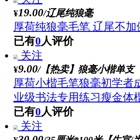
关注
2.00
/花枝俏狼毫勾线【
¥
厚荷花枝俏纯狼毫蝇头
中小
已有
0
人评价
关注
12.00
/紫竹毛笔【中号】
¥
厚荷书画专用定制毛笔
已有
0
人评价