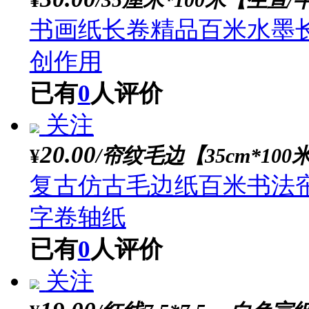
关注
19.00
/辽尾纯狼毫
¥
厚荷纯狼毫毛笔 辽尾不
已有
0
人评价
关注
9.00
/【热卖】狼毫小楷
¥
厚荷小楷毛笔狼毫初学
业级书法专用练习瘦金