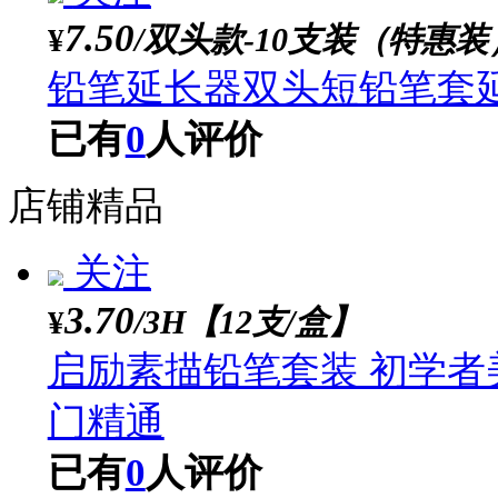
3.80
/灰色2支擦刀（送1
¥
素描擦刀套装灰面擦刀
专用棉擦笔
已有
0
人评价
关注
7.50
/双头款-10支装（特
¥
铅笔延长器双头短铅笔
已有
0
人评价
店铺精品