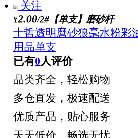
3.70
/3H【12支/盒】
¥
启励素描铅笔套装 初学
门精通
已有
0
人评价
关注
9.50
/【可装4k】大号磨
¥
4k8k收纳册画画作
作品画稿手提袋
已有
0
人评价