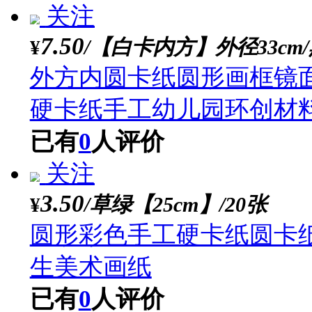
关注
3.70
/3H【12支/盒】
¥
启励素描铅笔套装 初学
门精通
已有
0
人评价
关注
7.50
/【白卡内方】外径33
¥
外方内圆卡纸圆形画框