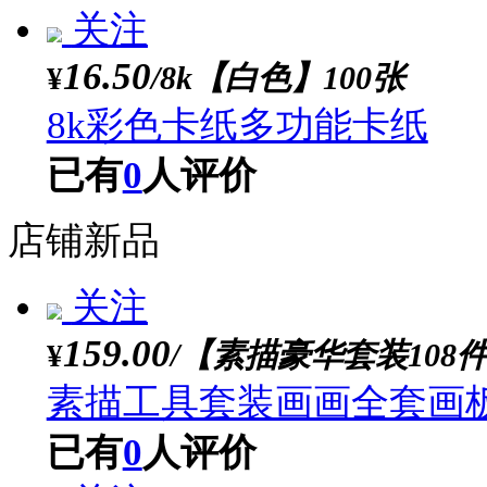
硬卡纸手工幼儿园环创
已有
0
人评价
关注
3.50
/草绿【25cm】/20张
¥
圆形彩色手工硬卡纸圆卡
生美术画纸
已有
0
人评价
关注
16.50
/8k【白色】100张
¥