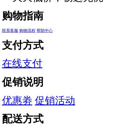
关注
2.00
/2#【单支】磨砂杆
¥
十哲透明麿砂狼毫水粉
用品单支
已有
0
人评价
品类齐全，轻松购物
多仓直发，极速配送
优质产品，贴心服务